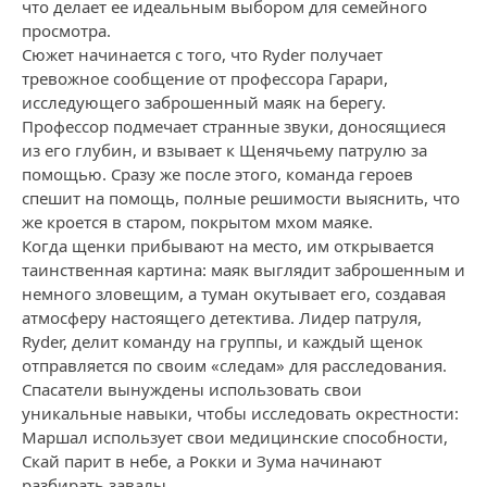
что делает ее идеальным выбором для семейного
просмотра.
Сюжет начинается с того, что Ryder получает
тревожное сообщение от профессора Гарари,
исследующего заброшенный маяк на берегу.
Профессор подмечает странные звуки, доносящиеся
из его глубин, и взывает к Щенячьему патрулю за
помощью. Сразу же после этого, команда героев
спешит на помощь, полные решимости выяснить, что
же кроется в старом, покрытом мхом маяке.
Когда щенки прибывают на место, им открывается
таинственная картина: маяк выглядит заброшенным и
немного зловещим, а туман окутывает его, создавая
атмосферу настоящего детектива. Лидер патруля,
Ryder, делит команду на группы, и каждый щенок
отправляется по своим «следам» для расследования.
Спасатели вынуждены использовать свои
уникальные навыки, чтобы исследовать окрестности:
Маршал использует свои медицинские способности,
Скай парит в небе, а Рокки и Зума начинают
разбирать завалы.