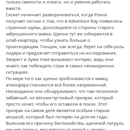
только смелости и отваги, но и умения работать
вместе.
Сюжет начинает разворачиваться, когда Рокки
получает сигнал о том, что в Adventure Bay появились
странные шумы, доносящиеся со стороны старого
заброшенного маяка. Щенки тут же собираются в
штаб-квартиру, чтобы узнать больше о
происходящем. Гонщик, как всегда, берет на себя роль
лидера и предлагает отправиться на исследование.
Эверест и Зума тоже вызывают интерес, ведь они
знают, как побеждать страх в самых неожиданных
ситуациях.
По мере того как щенки приближаются к маяку,
атмосфера становится всё более напряженной.
Неожиданно они обнаруживают, что там поселился
забавный, но весьма пугливый призрак, который
просто хочет, чтобы его оставили в покое. Этот
призрак на самом деле является особым старым
мишкой, который был потерян на долгие годы.
Выяснив его причину беспокойства, щенячий патруль
решает помочь ему вернуться домой к своему