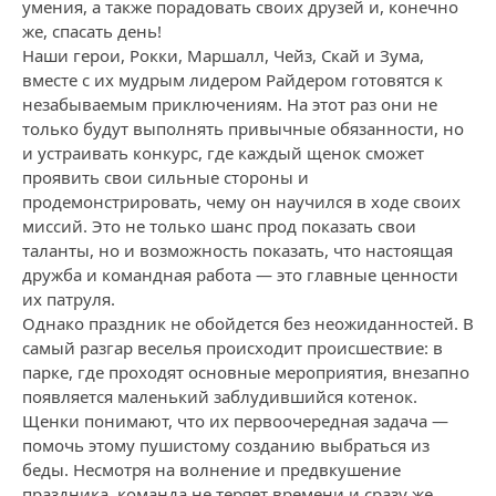
умения, а также порадовать своих друзей и, конечно
же, спасать день!
Наши герои, Рокки, Маршалл, Чейз, Скай и Зума,
вместе с их мудрым лидером Райдером готовятся к
незабываемым приключениям. На этот раз они не
только будут выполнять привычные обязанности, но
и устраивать конкурс, где каждый щенок сможет
проявить свои сильные стороны и
продемонстрировать, чему он научился в ходе своих
миссий. Это не только шанс прод показать свои
таланты, но и возможность показать, что настоящая
дружба и командная работа — это главные ценности
их патруля.
Однако праздник не обойдется без неожиданностей. В
самый разгар веселья происходит происшествие: в
парке, где проходят основные мероприятия, внезапно
появляется маленький заблудившийся котенок.
Щенки понимают, что их первоочередная задача —
помочь этому пушистому созданию выбраться из
беды. Несмотря на волнение и предвкушение
праздника, команда не теряет времени и сразу же