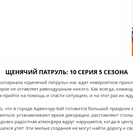
ЩЕНЯЧИЙ ПАТРУЛЬ: 10 СЕРИЯ 5 СЕЗОНА
ультсериала «Щенячий патруль» нас ждет невероятное прик
торое не оставляет равнодушным никого. Как всегда, коман
а прийти на помощь и спасти ситуацию, и на этот раз их ж
о, что в городе Адвенчур-Бэй готовится большой праздник в
виться: устанавливают яркие декорации, расставляют стол
Однако радостная атмосфера вдруг нарушается, когда в цен
шихся утят! Эти милые создания не могут найти дорогу к сво