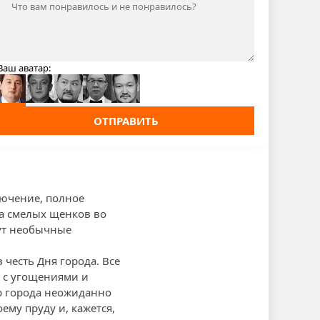
Ваш аватар:
ОТПРАВИТЬ
лючение, полное
да смелых щенков во
дут необычные
 честь Дня города. Все
ы с угощениями и
тр города неожиданно
ему пруду и, кажется,