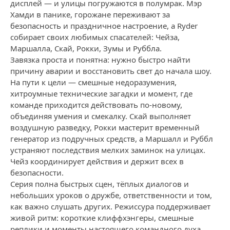
дисплей — и улицы погружаются в полумрак. Мэр
Хамди в панике, горожане переживают за
безопасность и праздничное настроение, а Ryder
собирает своих любимых спасателей: Чейза,
Маршалла, Скай, Рокки, Зумы и Руббла.
Завязка проста и понятна: нужно быстро найти
причину аварии и восстановить свет до начала шоу.
На пути к цели — смешные недоразумения,
хитроумные технические загадки и момент, где
команде приходится действовать по-новому,
объединяя умения и смекалку. Скай выполняет
воздушную разведку, Рокки мастерит временный
генератор из подручных средств, а Маршалл и Руббл
устраняют последствия мелких заминок на улицах.
Чейз координирует действия и держит всех в
безопасности.
Серия полна быстрых сцен, тёплых диалогов и
небольших уроков о дружбе, ответственности и том,
как важно слушать других. Режиссура поддерживает
живой ритм: короткие клиффхэнгеры, смешные
реплики и моменты настоящего командного духа