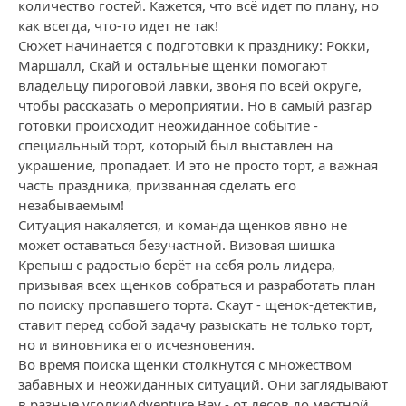
количество гостей. Кажется, что всё идет по плану, но
как всегда, что-то идет не так!
Сюжет начинается с подготовки к празднику: Рокки,
Маршалл, Скай и остальные щенки помогают
владельцу пироговой лавки, звоня по всей округе,
чтобы рассказать о мероприятии. Но в самый разгар
готовки происходит неожиданное событие -
специальный торт, который был выставлен на
украшение, пропадает. И это не просто торт, а важная
часть праздника, призванная сделать его
незабываемым!
Ситуация накаляется, и команда щенков явно не
может оставаться безучастной. Визовая шишка
Крепыш с радостью берёт на себя роль лидера,
призывая всех щенков собраться и разработать план
по поиску пропавшего торта. Скаут - щенок-детектив,
ставит перед собой задачу разыскать не только торт,
но и виновника его исчезновения.
Во время поиска щенки столкнутся с множеством
забавных и неожиданных ситуаций. Они заглядывают
в разные уголкиAdventure Bay - от лесов до местной