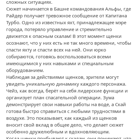
сложных ситуациях.
Сюжет начинается в Башне командования Альфы, где
Райдер получает тревожное сообщение от Капитана
Турбо. Одно из известных яхт, принадлежащее мэре
города, потеряло управление и стремительно
движется к опасным скалам! В этот момент щенки
осознают, что у них есть не так много времени, чтобы
спасти яхту и спасти всех на ней. Они юрко
собираются, готовясь воспользоваться всеми
имеющимися у них навыками и специальным
оборудованием.
Наблюдая за действиями щенков, зрители могут
увидеть уникальную динамику каждого персонажа.
Чейз, как всегда, берёт на себя лидерские функции и
организует план спасательной операции. Зума
демонстрирует свои навыки работы на воде, а Скай
готова быстро справиться с любыми трудностями в
воздухе. Это показывает, как каждый из щенков
вносит свой вклад в общее дело, что делает сюжет
особенно дружелюбным и вдохновляющим.
Когда щенки прибывают к скалам, они понимают, что