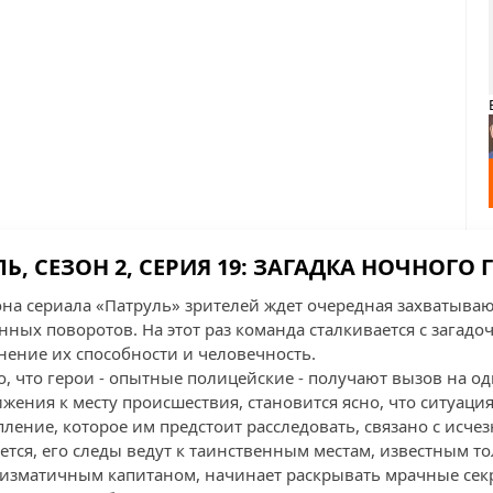
Ь, СЕЗОН 2, СЕРИЯ 19: ЗАГАДКА НОЧНОГО
зона сериала «Патруль» зрителей ждет очередная захватыва
ных поворотов. На этот раз команда сталкивается с загад
нение их способности и человечность.
о, что герои - опытные полицейские - получают вызов на од
жения к месту происшествия, становится ясно, что ситуация
пление, которое им предстоит расследовать, связано с исч
яется, его следы ведут к таинственным местам, известным 
аризматичным капитаном, начинает раскрывать мрачные сек