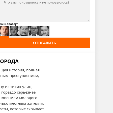
Ваш аватар:
ОТПРАВИТЬ
 ГОРОДА
ющая история, полная
очным преступлением,
ну из тихих улиц
 гораздо серьезнее,
езновением молодого
только местным жителям.
реты, которые скрывает