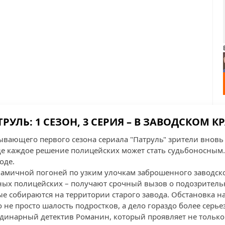
ТРУЛЬ: 1 СЕЗОН, 3 СЕРИЯ – В ЗАВОДСКОМ К
тывающего первого сезона сериала "Патруль" зрители вновь
де каждое решение полицейских может стать судьбоносным. 
оде.
амичной погоней по узким улочкам заброшенного заводско
ных полицейских – получают срочный вызов о подозритель
е собираются на территории старого завода. Обстановка на
о не просто шалость подростков, а дело гораздо более серье
рдинарный детектив Романин, который проявляет не только